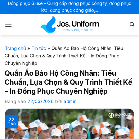
Bỏ
Đồng phục Giuse - Cung cấp đồng phục công ty, đồng phục
lớp, đồng phục công giáo,...
qua
nội
dung
Trang chủ
»
Tin tức
»
Quần Áo Bảo Hộ Công Nhân: Tiêu
Chuẩn, Lựa Chọn & Quy Trình Thiết Kế – In Đồng Phục
Chuyên Nghiệp
Quần Áo Bảo Hộ Công Nhân: Tiêu
Chuẩn, Lựa Chọn & Quy Trình Thiết Kế
– In Đồng Phục Chuyên Nghiệp
Đăng vào
22/03/2026
bởi
admin
22
Th3