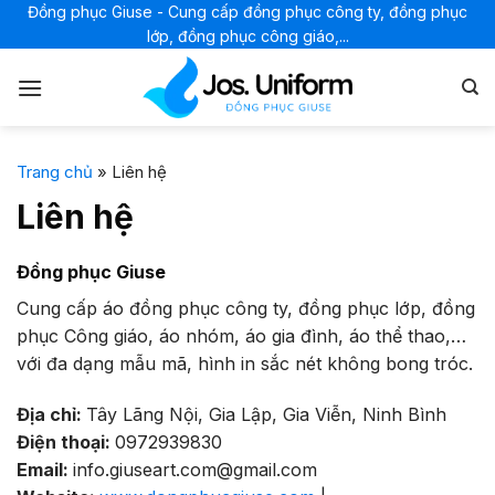
Bỏ
Đồng phục Giuse - Cung cấp đồng phục công ty, đồng phục
lớp, đồng phục công giáo,...
qua
nội
dung
Trang chủ
»
Liên hệ
Liên hệ
Đồng phục Giuse
Cung cấp áo đồng phục công ty, đồng phục lớp, đồng
phục Công giáo, áo nhóm, áo gia đình, áo thể thao,…
với đa dạng mẫu mã, hình in sắc nét không bong tróc.
Địa chỉ:
Tây Lãng Nội, Gia Lập, Gia Viễn, Ninh Bình
Điện thoại:
0972939830
Email:
info.giuseart.com@gmail.com