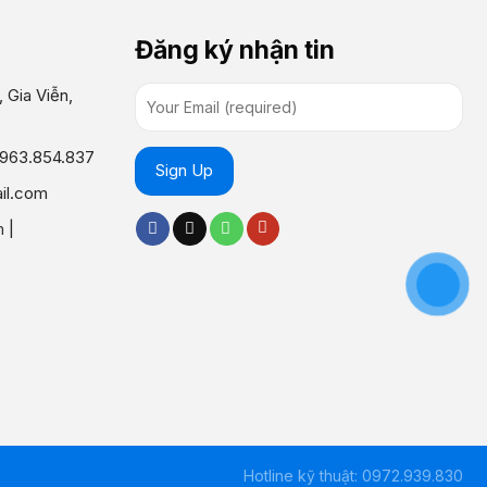
Đăng ký nhận tin
 Gia Viễn,
0963.854.837
il.com
m
|
Hotline kỹ thuật: 0972.939.830