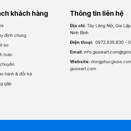
ách khách hàng
Thông tin liên hệ
ze
Địa chỉ:
Tây Lãng Nội, Gia Lập,
Ninh Bình
uy định chung
Điện thoại:
0972.939.830 - 
t áo
Email:
info.giuseart.com@gma
h toán
Website:
dongphucgiuse.co
 chuyển
giuseart.com
o hành & đổi trả
ng gặp