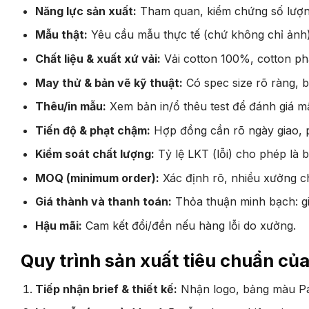
Năng lực sản xuất:
Tham quan, kiểm chứng số lượn
Mẫu thật:
Yêu cầu mẫu thực tế (chứ không chỉ ảnh)
Chất liệu & xuất xứ vải:
Vải cotton 100%, cotton ph
May thử & bản vẽ kỹ thuật:
Có spec size rõ ràng, b
Thêu/in mẫu:
Xem bản in/ổ thêu test để đánh giá m
Tiến độ & phạt chậm:
Hợp đồng cần rõ ngày giao, 
Kiểm soát chất lượng:
Tỷ lệ LKT (lỗi) cho phép là 
MOQ (minimum order):
Xác định rõ, nhiều xưởng c
Giá thành và thanh toán:
Thỏa thuận minh bạch: gi
Hậu mãi:
Cam kết đổi/đền nếu hàng lỗi do xưởng.
Quy trình sản xuất tiêu chuẩn củ
Tiếp nhận brief & thiết kế:
Nhận logo, bảng màu Pa