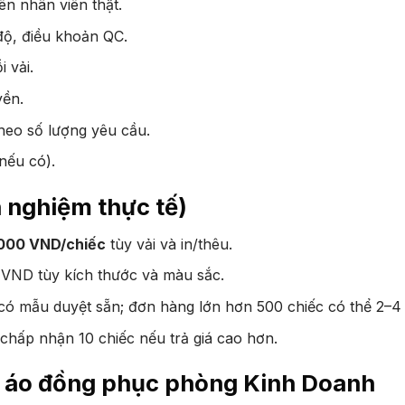
n nhân viên thật.
 độ, điều khoản QC.
i vải.
yền.
theo số lượng yêu cầu.
(nếu có).
h nghiệm thực tế)
.000 VND/chiếc
tùy vải và in/thêu.
 VND tùy kích thước và màu sắc.
ó mẫu duyệt sẵn; đơn hàng lớn hơn 500 chiếc có thể 2–4 
chấp nhận 10 chiếc nếu trả giá cao hơn.
 áo đồng phục phòng Kinh Doanh