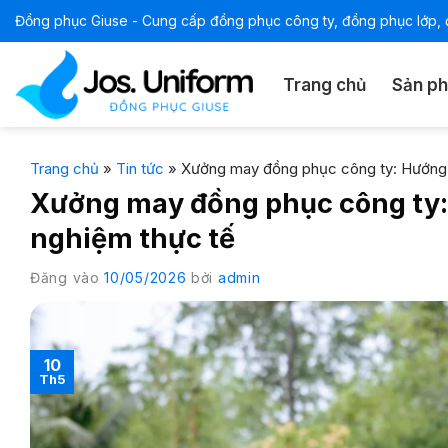
Bỏ
Đồng phục Giuse - Cung cấp đồng phục công ty, đồng phục lớp, đ
qua
nội
Trang chủ
Sản p
dung
Trang chủ
»
Tin tức
»
Xưởng may đồng phục công ty: Hướng d
Xưởng may đồng phục công ty: 
nghiệm thực tế
Đăng vào
10/05/2026
bởi
admin
10
Th5