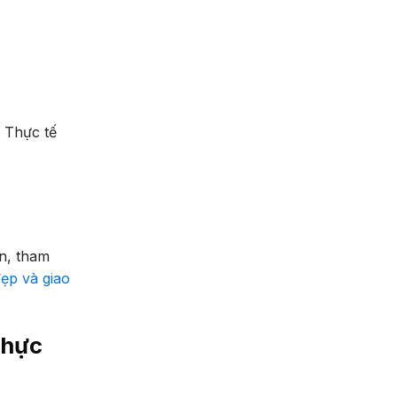
 Thực tế
ốn, tham
ẹp và giao
thực