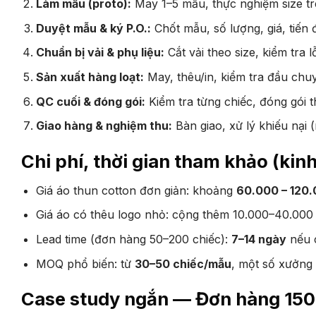
Làm mẫu (proto):
May 1–5 mẫu, thực nghiệm size trê
Duyệt mẫu & ký P.O.:
Chốt mẫu, số lượng, giá, tiến
Chuẩn bị vải & phụ liệu:
Cắt vải theo size, kiểm tra lỗ
Sản xuất hàng loạt:
May, thêu/in, kiểm tra đầu chu
QC cuối & đóng gói:
Kiểm tra từng chiếc, đóng gói 
Giao hàng & nghiệm thu:
Bàn giao, xử lý khiếu nại 
Chi phí, thời gian tham khảo (kin
Giá áo thun cotton đơn giản: khoảng
60.000 – 120
Giá áo có thêu logo nhỏ: cộng thêm 10.000–40.000
Lead time (đơn hàng 50–200 chiếc):
7–14 ngày
nếu c
MOQ phổ biến: từ
30–50 chiếc/mẫu
, một số xưởng 
Case study ngắn — Đơn hàng 150