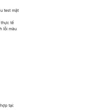
u test mật
 thực tế
h lỗi màu
ợp tại: