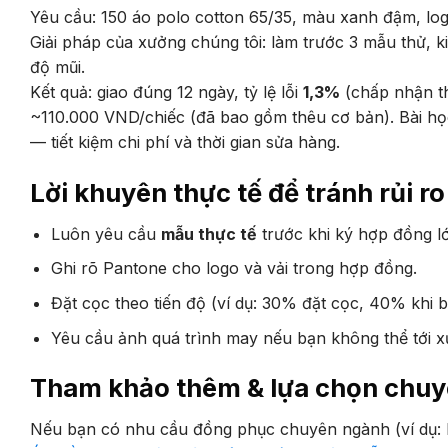
Yêu cầu: 150 áo polo cotton 65/35, màu xanh đậm, logo
Giải pháp của xưởng chúng tôi: làm trước 3 mẫu thử, 
độ mũi.
Kết quả: giao đúng 12 ngày, tỷ lệ lỗi
1,3%
(chấp nhận th
~110.000 VND/chiếc (đã bao gồm thêu cơ bản). Bài học 
— tiết kiệm chi phí và thời gian sửa hàng.
Lời khuyên thực tế để tránh rủi ro
Luôn yêu cầu
mẫu thực tế
trước khi ký hợp đồng l
Ghi rõ Pantone cho logo và vải trong hợp đồng.
Đặt cọc theo tiến độ (ví dụ: 30% đặt cọc, 40% khi b
Yêu cầu ảnh quá trình may nếu bạn không thể tới x
Tham khảo thêm & lựa chọn chuy
Nếu bạn có nhu cầu đồng phục chuyên ngành (ví dụ: h