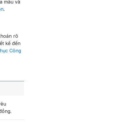
đa màu và
ẹn
.
khoản rõ
iết kế đến
hục Công
yêu
 đồng.