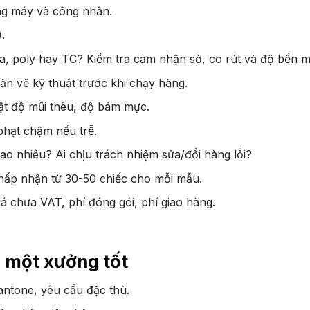
g máy và công nhân.
.
a, poly hay TC? Kiểm tra cảm nhận sờ, co rút và độ bền m
ản vẽ kỹ thuật trước khi chạy hàng.
ật độ mũi thêu, độ bám mực.
phạt chậm nếu trễ.
bao nhiêu? Ai chịu trách nhiệm sửa/đổi hàng lỗi?
hấp nhận từ 30-50 chiếc cho mỗi mẫu.
á chưa VAT, phí đóng gói, phí giao hàng.
a một xưởng tốt
ntone, yêu cầu đặc thù.