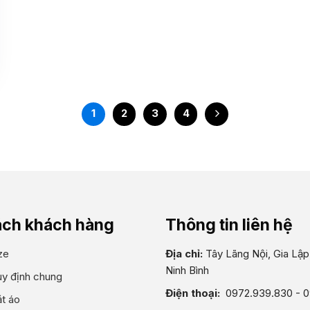
1
2
3
4
ách khách hàng
Thông tin liên hệ
ze
Địa chỉ:
Tây Lãng Nội, Gia Lập,
Ninh Bình
uy định chung
Điện thoại:
0972.939.830 - 
t áo