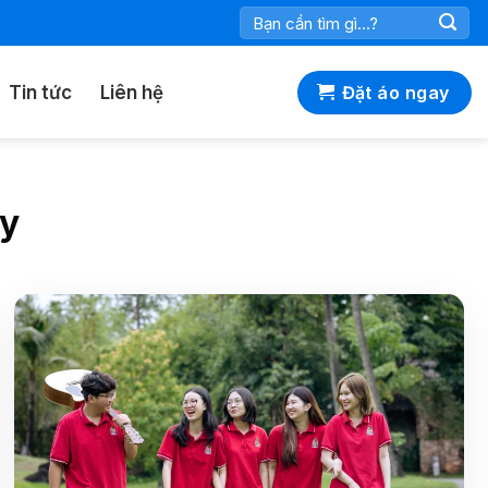
Tìm
kiếm:
Tin tức
Liên hệ
Đặt áo ngay
ty