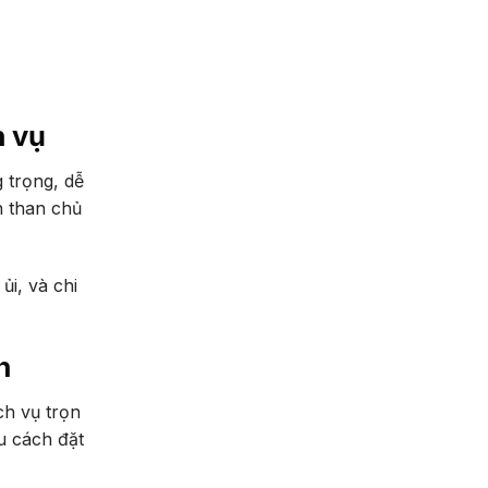
h vụ
 trọng, dễ
h than chủ
ủi, và chi
n
ch vụ trọn
ểu cách đặt