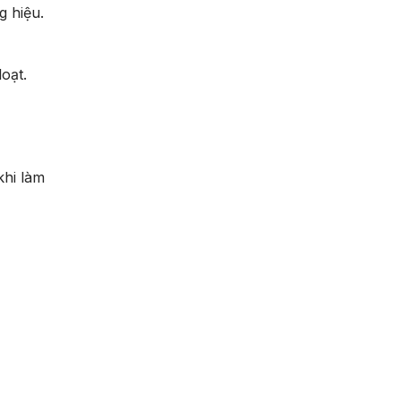
g hiệu.
oạt.
khi làm