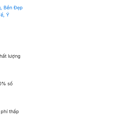
g, Bền Đẹp
ế, Ý
hất lượng
10% số
 phí thấp