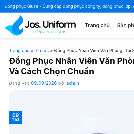
Bỏ
Đồng phục Giuse - Cung cấp đồng phục công ty, đồng phục lớp, đ
qua
nội
Trang chủ
Sản p
dung
Trang chủ
»
Tin tức
»
Đồng Phục Nhân Viên Văn Phòng: Tại
Đồng Phục Nhân Viên Văn Phòn
Và Cách Chọn Chuẩn
Đăng vào
09/03/2026
bởi
admin
09
Th3