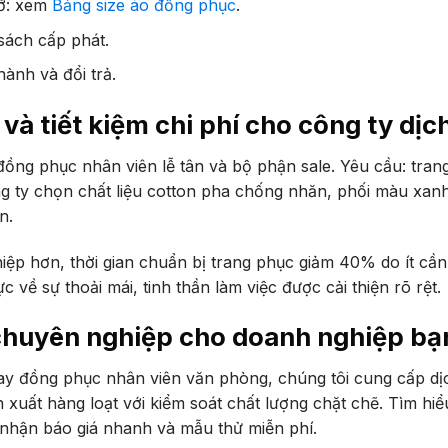
cỡ: xem
Bảng size áo đồng phục
.
sách cấp phát.
ành và đổi trả.
và tiết kiệm chi phí cho công ty dịc
đồng phục nhân viên lễ tân và bộ phận sale. Yêu cầu: trang
ng ty chọn chất liệu cotton pha chống nhăn, phối màu xan
n.
ệp hơn, thời gian chuẩn bị trang phục giảm 40% do ít cần 
 về sự thoải mái, tinh thần làm việc được cải thiện rõ rệt.
huyên nghiệp cho doanh nghiệp bạ
may đồng phục nhân viên văn phòng, chúng tôi cung cấp dị
ản xuất hàng loạt với kiểm soát chất lượng chặt chẽ. Tìm hi
 nhận báo giá nhanh và mẫu thử miễn phí.