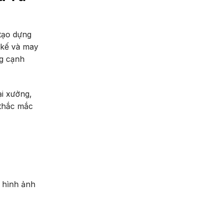
tạo dựng
 kế và may
ng cạnh
ại xưởng,
 thắc mắc
, hình ảnh