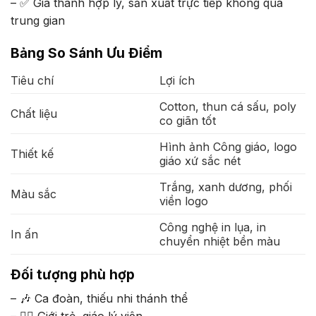
– ✅ Giá thành hợp lý, sản xuất trực tiếp không qua
trung gian
Bảng So Sánh Ưu Điểm
Tiêu chí
Lợi ích
Cotton, thun cá sấu, poly
Chất liệu
co giãn tốt
Hình ảnh Công giáo, logo
Thiết kế
giáo xứ sắc nét
Trắng, xanh dương, phối
Màu sắc
viền logo
Công nghệ in lụa, in
In ấn
chuyển nhiệt bền màu
Đối tượng phù hợp
– 🎶 Ca đoàn, thiếu nhi thánh thể
– 🏃‍♂️ Giới trẻ, giáo lý viên