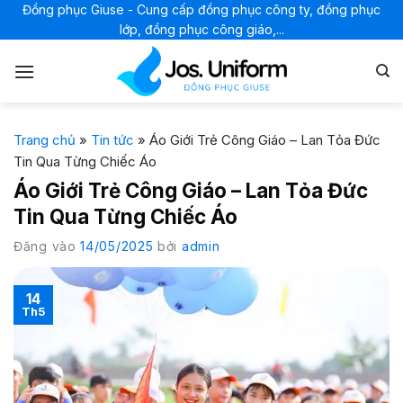
Bỏ
Đồng phục Giuse - Cung cấp đồng phục công ty, đồng phục
lớp, đồng phục công giáo,...
qua
nội
dung
Trang chủ
»
Tin tức
»
Áo Giới Trẻ Công Giáo – Lan Tỏa Đức
Tin Qua Từng Chiếc Áo
Áo Giới Trẻ Công Giáo – Lan Tỏa Đức
Tin Qua Từng Chiếc Áo
Đăng vào
14/05/2025
bởi
admin
14
Th5