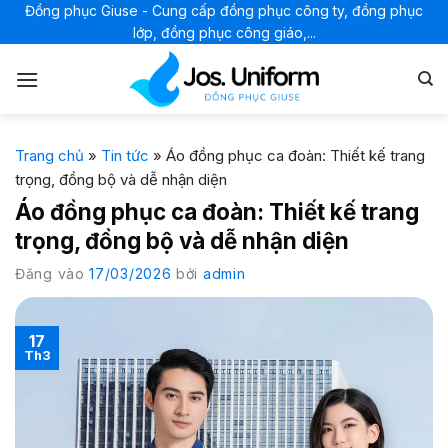
Bỏ
Đồng phục Giuse - Cung cấp đồng phục công ty, đồng phục
lớp, đồng phục công giáo,...
qua
nội
dung
Trang chủ
»
Tin tức
»
Áo đồng phục ca đoàn: Thiết kế trang
trọng, đồng bộ và dễ nhận diện
Áo đồng phục ca đoàn: Thiết kế trang
trọng, đồng bộ và dễ nhận diện
Đăng vào
17/03/2026
bởi
admin
17
Th3