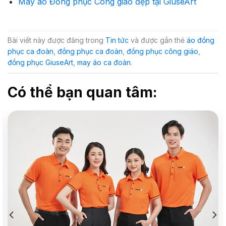
May áo Đồng phục Công giáo đẹp tại GiuseArt
Bài viết này được đăng trong
Tin tức
và được gắn thẻ
áo đồng
phục ca đoàn
,
đồng phục ca đoàn
,
đồng phục công giáo
,
đồng phục GiuseArt
,
may áo ca đoàn
.
Có thể bạn quan tâm: