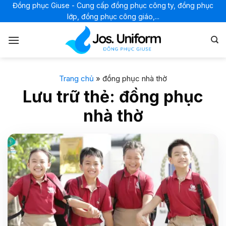
Bỏ
Đồng phục Giuse - Cung cấp đồng phục công ty, đồng phục
lớp, đồng phục công giáo,...
qua
nội
dung
Trang chủ
»
đồng phục nhà thờ
Lưu trữ thẻ:
đồng phục
nhà thờ