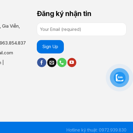
Đăng ký nhận tin
 Gia Viễn,
0963.854.837
il.com
m
|
Hotline kỹ thuật: 0972.939.830