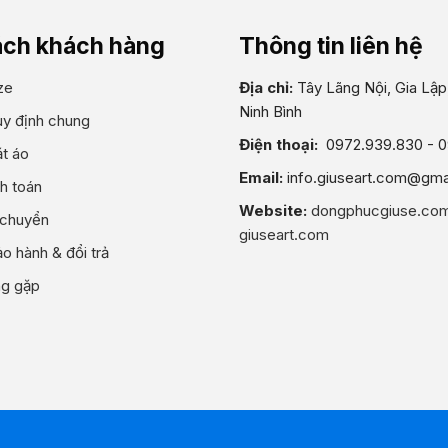
ách khách hàng
Thông tin liên hệ
ze
Địa chỉ:
Tây Lãng Nội, Gia Lập,
Ninh Bình
uy định chung
Điện thoại:
0972.939.830 - 
t áo
Email:
info.giuseart.com@gma
h toán
Website:
dongphucgiuse.co
 chuyển
giuseart.com
o hành & đổi trả
ng gặp