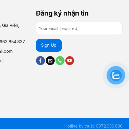
Đăng ký nhận tin
 Gia Viễn,
0963.854.837
il.com
m
|
Hotline kỹ thuật: 0972.939.830