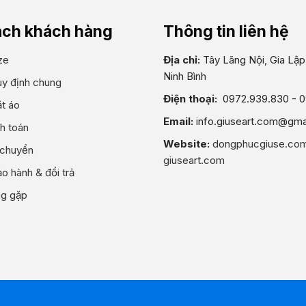
ách khách hàng
Thông tin liên hệ
ze
Địa chỉ:
Tây Lãng Nội, Gia Lập,
Ninh Bình
uy định chung
Điện thoại:
0972.939.830 - 
t áo
Email:
info.giuseart.com@gma
h toán
Website:
dongphucgiuse.co
 chuyển
giuseart.com
o hành & đổi trả
ng gặp