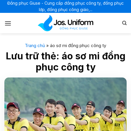
Bỏ
Đồng phục Giuse - Cung cấp đồng phục công ty, đồng phục
lớp, đồng phục công giáo,...
qua
nội
dung
Trang chủ
»
áo sơ mi đồng phục công ty
Lưu trữ thẻ:
áo sơ mi đồng
phục công ty